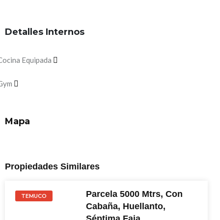
Detalles Internos
Cocina Equipada
Gym
Mapa
Propiedades Similares
Parcela 5000 Mtrs, Con
TEMUCO
Cabaña, Huellanto,
Séptima Faja