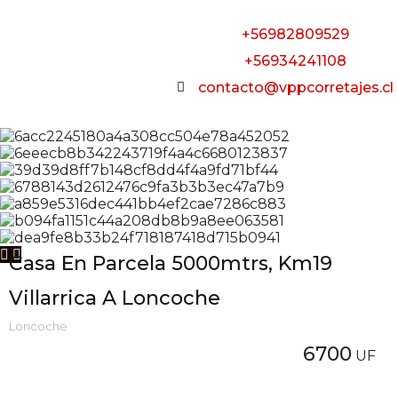
+56982809529
+56934241108
contacto@vppcorretajes.cl
Casa En Parcela 5000mtrs, Km19
Villarrica A Loncoche
Loncoche
6700
UF