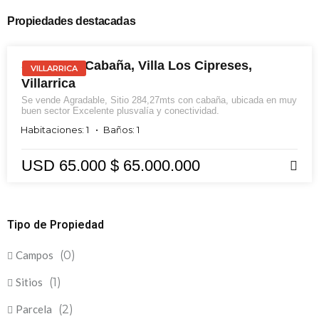
Propiedades destacadas
VENTA
Sitio, Con Cabaña, Villa Los Cipreses,
VILLARRICA
Villarrica
Se vende Agradable, Sitio 284,27mts con cabaña, ubicada en muy
buen sector Excelente plusvalía y conectividad.
Habitaciones: 1
Baños: 1
USD 65.000
$ 65.000.000
Tipo de Propiedad
Campos
(0)
Sitios
(1)
Parcela
(2)