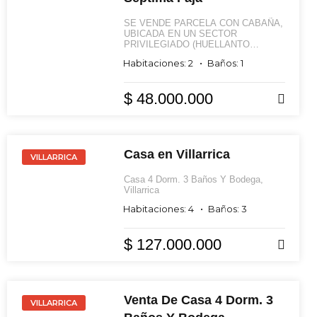
SE VENDE PARCELA CON CABAÑA,
UBICADA EN UN SECTOR
PRIVILEGIADO (HUELLANTO
SEPTIMA FAJA), CAMINO
Habitaciones: 2
Baños: 1
VILLARRICA - LONCOCHE, CON
CONECTIVIDAD A RUTA 5 SUR.
Cabaña de 1 piso en parcela de 5.000
$ 48.000.000
Mts 2, con estructura y revestimiento
VENTA
en madera nativa.
Casa en Villarrica
VILLARRICA
Casa 4 Dorm. 3 Baños Y Bodega,
Villarrica
Habitaciones: 4
Baños: 3
$ 127.000.000
VENTA
Venta De Casa 4 Dorm. 3
VILLARRICA