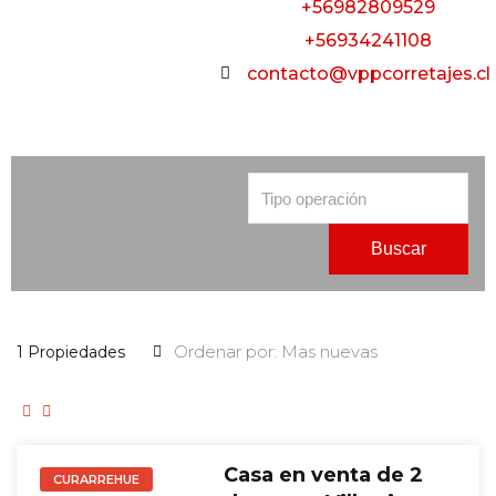
+56982809529
+56934241108
contacto@vppcorretajes.cl
Buscar
1 Propiedades
Casa en venta de 2
CURARREHUE