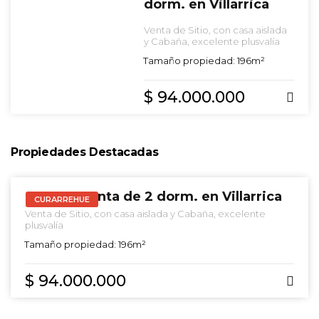
dorm. en Villarrica
Venta de Sitio, con casa aislada
y Cabaña, excelente plusvalía
Tamaño propiedad: 196m²
$ 94.000.000
ARRIENDO
Propiedades Destacadas
ARRIENDO
Casa en venta de 2 dorm. en Villarrica
CURARREHUE
Venta de Sitio, con casa aislada y Cabaña, excelente
plusvalía
Tamaño propiedad: 196m²
$ 94.000.000