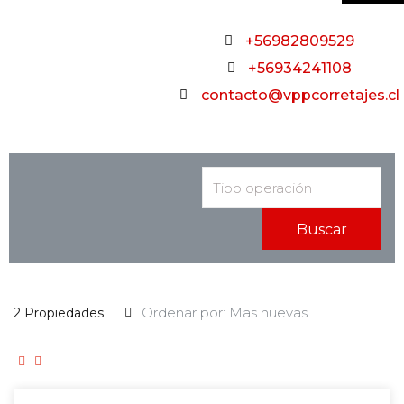
+56982809529
+56934241108
contacto@vppcorretajes.cl
Buscar
2 Propiedades
VENTA