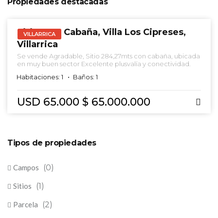
Propiedades destacadas
VENTA
Sitio, Con Cabaña, Villa Los Cipreses,
VILLARRICA
Villarrica
Se vende Agradable, Sitio 284,27mts con cabaña, ubicada
en muy buen sector Excelente plusvalía y conectividad.
Habitaciones: 1
Baños: 1
USD 65.000
$ 65.000.000
Tipos de propiedades
Campos
(0)
Sitios
(1)
Parcela
(2)