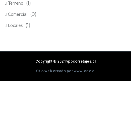
Terreno
(1)
Comercial
(0)
Locales
(1)
Copyright © 2024 vppcorretajes.cl
Sitio web creado por www-eqz.cl