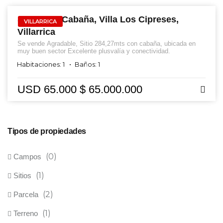
Sitio, Con Cabaña, Villa Los Cipreses,
VILLARRICA
Villarrica
Se vende Agradable, Sitio 284,27mts con cabaña, ubicada en
muy buen sector Excelente plusvalía y conectividad.
Habitaciones: 1
Baños: 1
USD 65.000
$ 65.000.000
Tipos de propiedades
(0)
Campos
(1)
Sitios
(2)
Parcela
(1)
Terreno