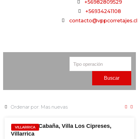
+56982809529
+56934241108
contacto@vppcorretajes.cl
Buscar
VENTA
Sitio, Con Cabaña, Villa Los Cipreses,
VILLARRICA
Villarrica