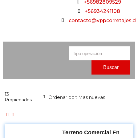
+56982809529
+56934241108
contacto@vppcorretajes.cl
Buscar
13
Propiedades
Terreno Comercial En