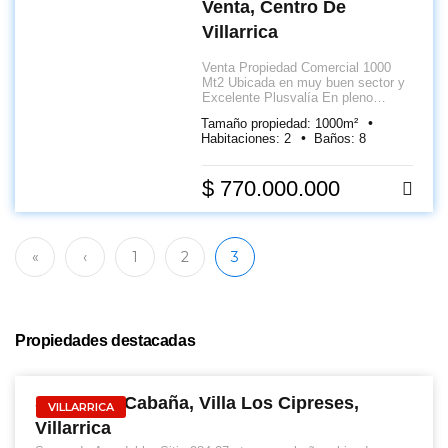
Venta, Centro De
Villarrica
Venta Propiedad Comercial 1000
Mt2 Ubicada en muy buen sector y
Excelente Plusvalía En pleno
centro de Villarrica. Funcionando,
Tamaño propiedad: 1000m²
completamente equipado, llave en
Habitaciones: 2
Baños: 8
mano Amplio estacionamiento
$ 770.000.000
VENTA
«
‹
1
2
3
Propiedades destacadas
VENTA
Sitio, Con Cabaña, Villa Los Cipreses,
VILLARRICA
Villarrica