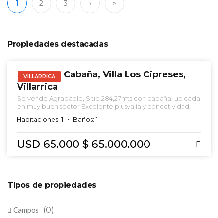
1
2
3
›
»
Propiedades destacadas
VENTA
Sitio, Con Cabaña, Villa Los Cipreses,
VILLARRICA
Villarrica
Se vende Agradable, Sitio 284,27mts con cabaña, ubicada
en muy buen sector Excelente plusvalía y conectividad.
Habitaciones: 1
Baños: 1
USD 65.000
$ 65.000.000
Tipos de propiedades
Campos
(0)