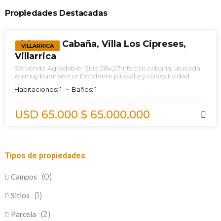
Propiedades Destacadas
VENTA
Sitio, Con Cabaña, Villa Los Cipreses,
VILLARRICA
Villarrica
Se vende Agradable, Sitio 284,27mts con cabaña, ubicada
en muy buen sector Excelente plusvalía y conectividad.
Habitaciones: 1
Baños: 1
USD 65.000
$ 65.000.000
Tipos de propiedades
Campos
(0)
Sitios
(1)
Parcela
(2)