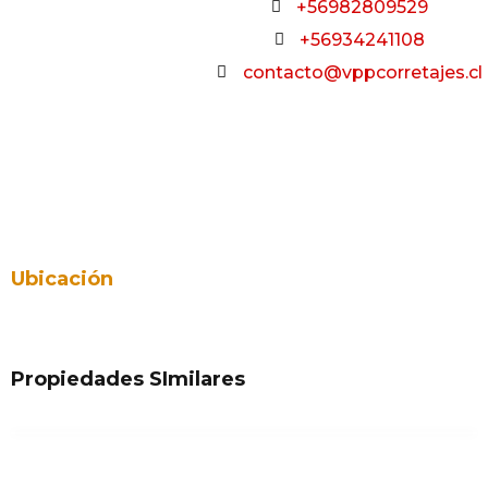
+56982809529
+56934241108
contacto@vppcorretajes.cl
Ubicación
Propiedades SImilares